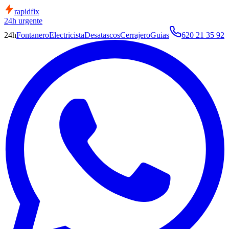
rapid
fix
24h urgente
24h
Fontanero
Electricista
Desatascos
Cerrajero
Guias
620 21 35 92