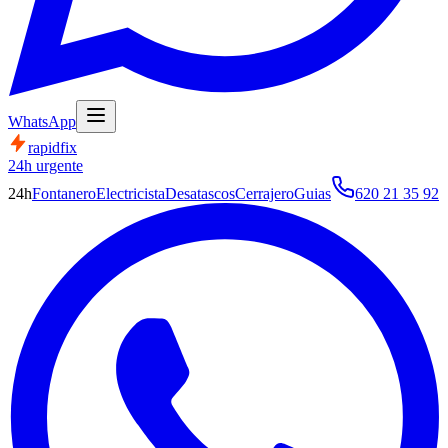
WhatsApp
rapid
fix
24h urgente
24h
Fontanero
Electricista
Desatascos
Cerrajero
Guias
620 21 35 92