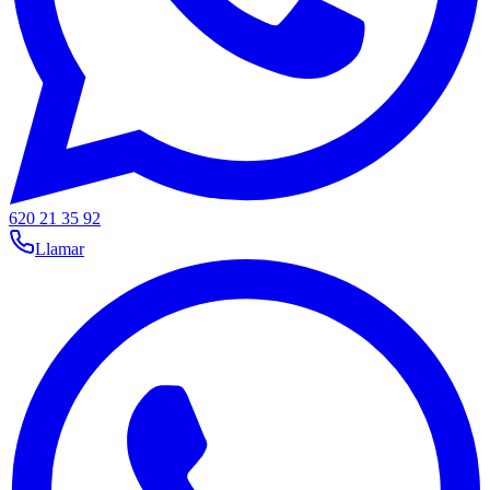
620 21 35 92
Llamar