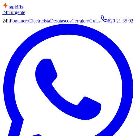
rapid
fix
24h urgente
24h
Fontanero
Electricista
Desatascos
Cerrajero
Guias
620 21 35 92