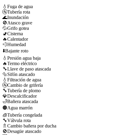
💧
Fuga de agua
🚰
Tubería rota
🌊
Inundación
🚫
Atasco grave
💦
Grifo gotea
🚽
Cisterna
🔥
Calentador
💨
Humedad
⬇️
Bajante roto
💧
Presión agua baja
🔥
Termo eléctrico
🔧
Llave de paso atascada
🔩
Sifón atascado
💧
Filtración de agua
🚰
Cambio de grifería
🔧
Tubería de plomo
💎
Descalcificador
🛁
Bañera atascada
🟤
Agua marrón
🧊
Tubería congelada
🔧
Válvula rota
🚿
Cambio bañera por ducha
🚫
Desagüe atascado