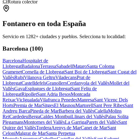
💥
Rotura colector
Fontanero
en toda España
Servicio en
1282
+ ciudades y pueblos. Selecciona tu localidad:
Barcelona
(
100
)
Barcelona
Hospitalet de
Llobregat
Badalona
Terrassa
Sabadell
Mataro
Santa Coloma
Gramenet
Cornella de Llobregat
Sant Boi de Llobregat
Sant Cugat del
Vallès
Rubi
Vilanova Geltru
Viladecans
Prat de
Llobregat
Castelldefels
Granollers
Cerdanyola del Vallès
Mollet del
Vallès
Gava
Esplugues de Llobregat
Sant Feliu de
Llobregat
Ripollet
Sant Adria Besos
Montcada
Reixac
Vic
Igualada
Vilafranca Penedes
Manresa
Sant Vicenc Dels
Horts
Premia de Mar
Sitges
El Masnou
Martorell
Sant Pere Ribes
Sant
Andreu Barca
Pineda de Mar
Barbera del Vallès
Calella
Molins
Rei
Cardedeu
Berga
Caldes Montbui
Llinars del Vallès
Palau Solita
Plegamans
Montornes del Vallès
La Garriga
Parets del Vallès
Sant
Quirze del Vallès
Tordera
Arenys de Mar
Canet de Mar
Sant
Celoni
Malgrat de Mar
Santa Perpetua
Mogoda
Argentona
Cubelles
Castellar del Vallès
Sant Sadurni