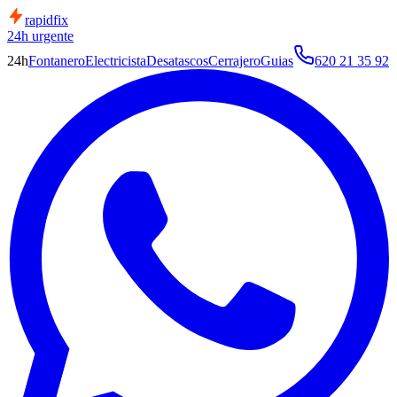
rapid
fix
24h urgente
24h
Fontanero
Electricista
Desatascos
Cerrajero
Guias
620 21 35 92