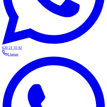
620 21 35 92
Llamar