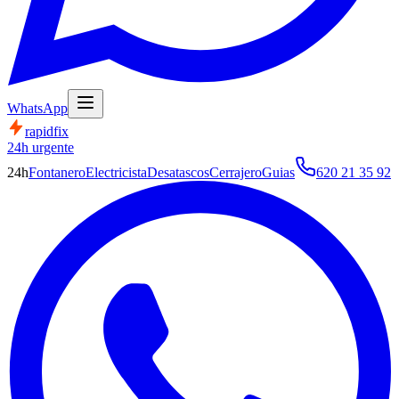
WhatsApp
rapid
fix
24h urgente
24h
Fontanero
Electricista
Desatascos
Cerrajero
Guias
620 21 35 92