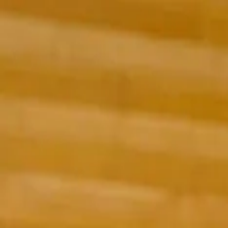
rapid
fix
24h urgente
24h
Fontanero
Electricista
Desatascos
Cerrajero
Guias
620 21 35 92